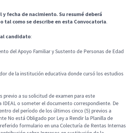
al y fecha de nacimiento. Su resumé deberá
to tal como se describe en esta Convocatoria
.
 al candidato
:
ento del Apoyo Familiar y Sustento de Personas de Edad
dor de la institución educativa donde cursó los estudios
os previo a su solicitud de examen para este
tema IDEAL o someter el documento correspondiente. De
ntro del período de los últimos cinco (5) previos a
nte No está Obligado por Ley a Rendir la Planilla de
eferido formulario en una Colecturía de Rentas Internas
ontribución sobre Ingresos en sustitución de la