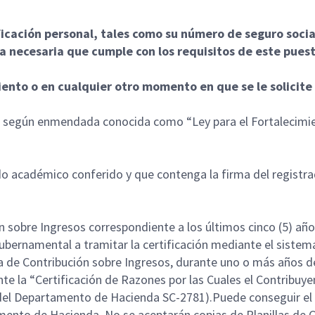
ficación personal, tales como su número de seguro soci
 necesaria que cumple con los requisitos de este pues
nto o en cualquier otro momento en que se le solicite
0, según enmendada conocida como “Ley para el Fortalecimi
ado académico conferido y que contenga la firma del registra
ón sobre Ingresos correspondiente a los últimos cinco (5) añ
 Gubernamental a tramitar la certificación mediante el sis
la de Contribución sobre Ingresos, durante uno o más años de
te la “Certificación de Razones por las Cuales el Contribuye
 del Departamento de Hacienda SC-2781).Puede conseguir el r
amento de Hacienda. No se aceptarán copias de Planillas de C