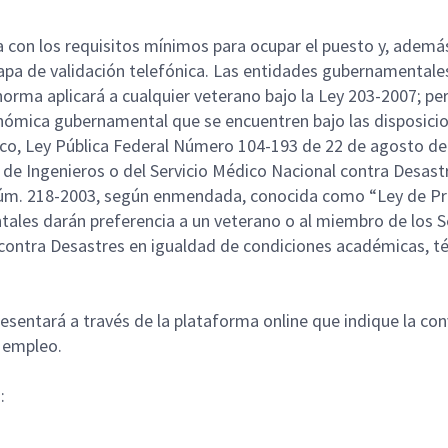
on los requisitos mínimos para ocupar el puesto y, además,
pa de validación telefónica. Las entidades gubernamentale
norma aplicará a cualquier veterano bajo la Ley 203-2007; p
nómica gubernamental que se encuentren bajo las disposicio
ico, Ley Pública Federal Número 104-193 de 22 de agosto de 
 de Ingenieros o del Servicio Médico Nacional contra Desast
ey Núm. 218-2003, según enmendada, conocida como “Ley de P
les darán preferencia a un veterano o al miembro de los Se
 contra Desastres en igualdad de condiciones académicas, t
resentará a través de la plataforma online que indique la co
a empleo.
n
: