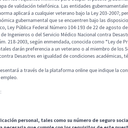
pa de validación telefónica. Las entidades gubernamentale
norma aplicará a cualquier veterano bajo la Ley 203-2007; p
nómica gubernamental que se encuentren bajo las disposicio
ico, Ley Pública Federal Número 104-193 de 22 de agosto de 
 de Ingenieros o del Servicio Médico Nacional contra Desast
ey Núm. 218-2003, según enmendada, conocida como “Ley de P
les darán preferencia a un veterano o al miembro de los Se
 contra Desastres en igualdad de condiciones académicas, t
resentará a través de la plataforma online que indique la co
a empleo.
n
:
ficación personal, tales como su número de seguro soci
 necesaria que cumple con los requisitos de este pues