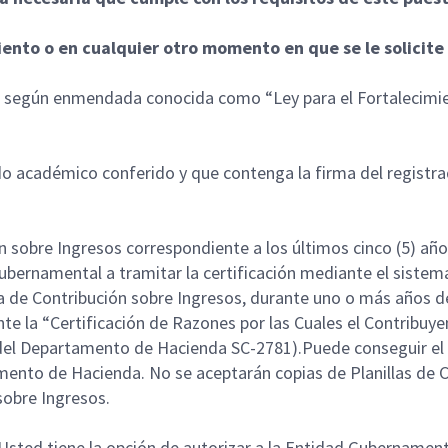
nto o en cualquier otro momento en que se le solicite
0, según enmendada conocida como “Ley para el Fortalecimi
ado académico conferido y que contenga la firma del registra
ón sobre Ingresos correspondiente a los últimos cinco (5) añ
 Gubernamental a tramitar la certificación mediante el sis
la de Contribución sobre Ingresos, durante uno o más años de
te la “Certificación de Razones por las Cuales el Contribuye
 del Departamento de Hacienda SC-2781).Puede conseguir el r
amento de Hacienda. No se aceptarán copias de Planillas de C
 sobre Ingresos.
sted tiene la opción de autorizar a la Entidad Gubernamenta